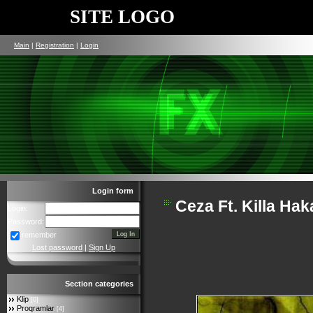
SITE LOGO
Main
|
Registration
|
Login
Login form
Ceza Ft. Killa Hak
Login:
Password:
remember
Lost password
|
Sign Up
Section categories
Klip
[0]
Proqramlar
[4]