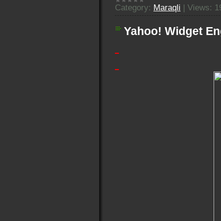
Category:
Maraqli
|
Views:
1
Yahoo! Widget Eng