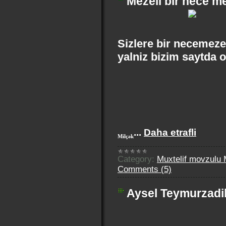
Mezeli bir nece m
Sizlere bir necemeze
yalniz bizim saytda o
...
Daha etrafli
Milçək
Category:
Muxtelif movzul
Comments (5)
Aysel Teymurzadi