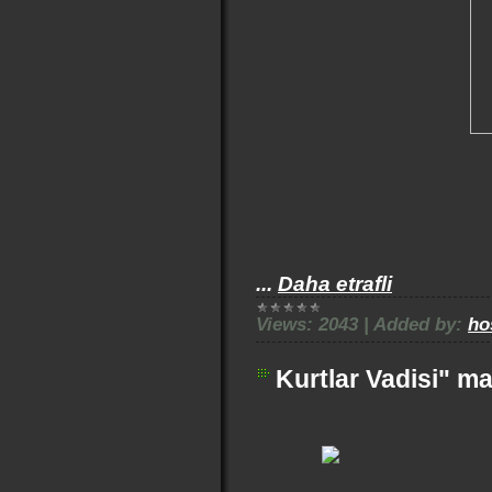
...
Daha etrafli
Views:
2043
|
Added by:
ho
Kurtlar Vadisi" ma