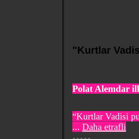
"Kurtlar Vadis
Polat Alemdar il
“Kurtlar Vadisi pu
...
Daha etrafli