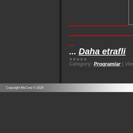
...
Daha etrafli
Category:
Proqramlar
|
Vie
Copyright MyCorp © 2026