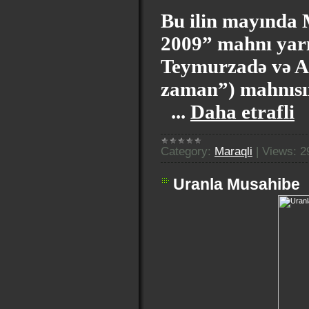
Bu ilin mayında 
2009” mahnı yarı
Teymurzadə və Ar
zaman”) mahnısın
...
Daha etrafli
Category:
Maraqli
|
Views:
2
Uranla Musahibe