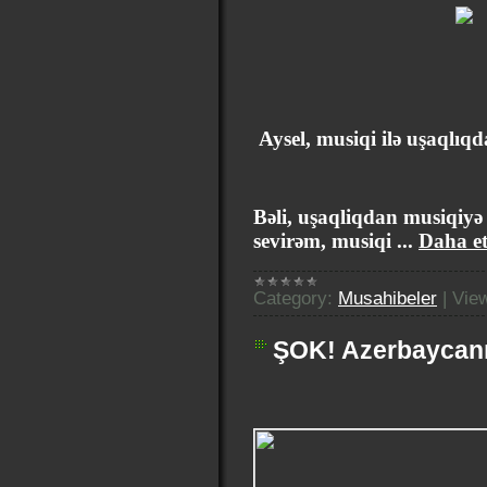
Aysel, musiqi ilə uşaqlı
Bəli, uşaqliqdan musiqiyə
sevirəm, musiqi
...
Daha et
Category:
Musahibeler
|
Vie
ŞOK! Azerbaycanı