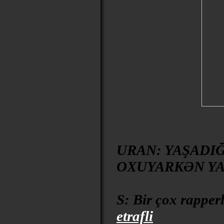
URAN: YAŞADIĞ
OXUYARKƏN YA
S: Bir çox rapper
etrafli