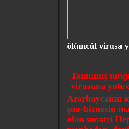
ölümcül virusa 
Tanınmış müğə
virusuna yolu
Azərbaycanın ə
şou-biznesin mə
olan sənətçi He