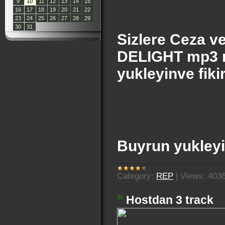
9
10
11
12
13
14
15
16
17
18
19
20
21
22
23
24
25
26
27
28
29
30
31
S
izlere Ceza v
DELIGHT mp3 n
yukleyinve fiki
Buyrun yukley
Category:
REP
|
Views:
403
Hostdan 3 track