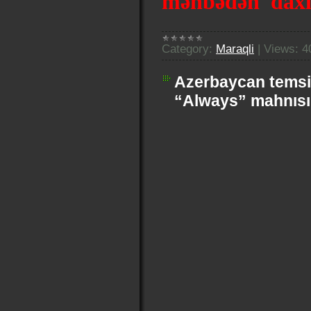
mənbədən daxi
Category:
Maraqli
|
Views:
4
Azerbaycan temsil
“Always” mahnısı 