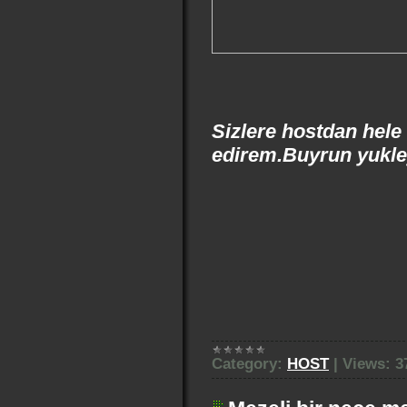
Sizlere hostdan hel
edirem.Buyrun yukley
Category:
HOST
|
Views:
3