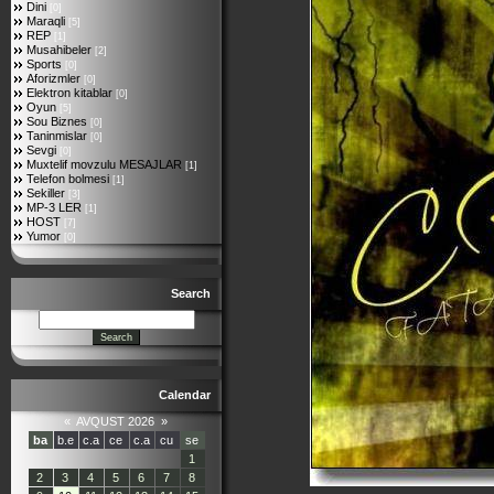
Dini
[0]
Maraqli
[5]
REP
[1]
Musahibeler
[2]
Sports
[0]
Aforizmler
[0]
Elektron kitablar
[0]
Oyun
[5]
Sou Biznes
[0]
Taninmislar
[0]
Sevgi
[0]
Muxtelif movzulu MESAJLAR
[1]
Telefon bolmesi
[1]
Sekiller
[3]
MP-3 LER
[1]
HOST
[7]
Yumor
[0]
Search
Calendar
«
AVQUST 2026
»
ba
b.e
c.a
ce
c.a
cu
se
1
2
3
4
5
6
7
8