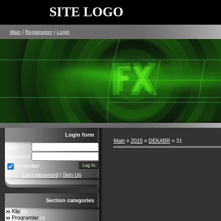
SITE LOGO
Main
|
Registration
|
Login
Login form
Main
»
2015
»
DEKABR
»
31
Login:
Password:
remember
Lost password
|
Sign Up
Section categories
Klip
[0]
Proqramlar
[4]