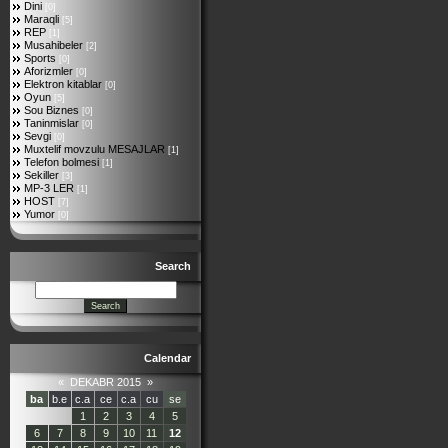
Dini
[0]
Maraqli
[5]
REP
[1]
Musahibeler
[2]
Sports
[0]
Aforizmler
[0]
Elektron kitablar
[0]
Oyun
[5]
Sou Biznes
[0]
Taninmislar
[0]
Sevgi
[0]
Muxtelif movzulu MESAJLAR
[1]
Telefon bolmesi
[1]
Sekiller
[3]
MP-3 LER
[1]
HOST
[7]
Yumor
[0]
Search
Calendar
«
DEKABR 2015
»
ba
b.e
c.a
ce
c.a
cu
se
1
2
3
4
5
6
7
8
9
10
11
12