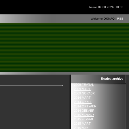
bazar, 09.08.2026, 10:53
Welcome
QONAQ
|
RSS
Entries archive
2009 FEVRAL
2009 MART
2009 NOYABR
2014 MART
2014 APREL
2014 OKTYABR
2014 DEKABR
2015 YANVAR
2015 FEVRAL
2015 MART
2015 MAY