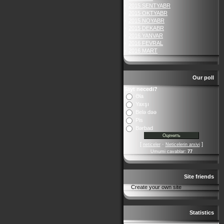
2015 SENTYABR
2015 OKTYABR
2015 NOYABR
2015 DEKABR
2016 YANVAR
2016 FEVRAL
2016 MART
Our poll
Sayt necedi?
Əla
Yaxşı
Belə dəə
Pis
Bərbad
[
·
]
neticeler
Neticelerin arxivi
Umumi cavablar:
77
Site friends
Create your own site
Statistics